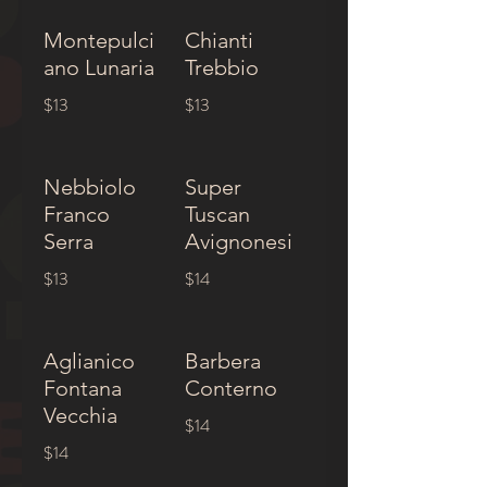
Montepulci
Chianti
ano Lunaria
Trebbio
$13
$13
Nebbiolo
Super
Franco
Tuscan
Serra
Avignonesi
$13
$14
Aglianico
Barbera
Fontana
Conterno
Vecchia
$14
$14