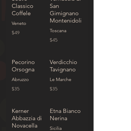
Classico
San
Coffele
Gimignano
Montenidoli
Veneto
Toscana
$49
$45
Pecorino
Verdicchio
Orsogna
Tavignano
Abruzzo
Le Marche
$35
$35
Kerner
Etna Bianco
Abbazzia di
Nerina
Novacella
Sicilia