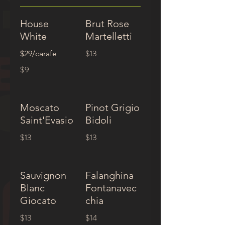
House
Brut Rose
White
Martelletti
$13
$29/carafe
$9
Moscato
Pinot Grigio
Saint'Evasio
Bidoli
$13
$13
Sauvignon
Falanghina
Blanc
Fontanavec
Giocato
chia
$13
$14