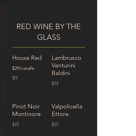
RED WINE BY THE
GLASS
House Red
Lambrusco
Venturini
$29/carafe
Baldini
$9
$13
Pinot Noir
Valpolicella
Montinore
Ettore
$15
$15