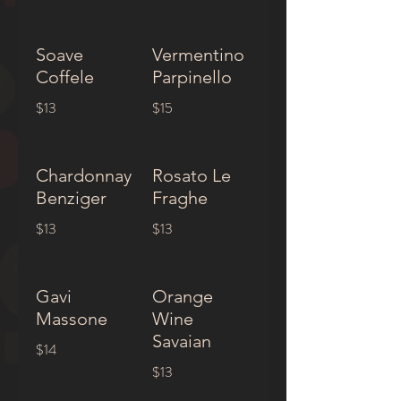
Soave
Vermentino
Coffele
Parpinello
$13
$15
Chardonnay
Rosato Le
Benziger
Fraghe
$13
$13
Gavi
Orange
Massone
Wine
Savaian
$14
$13