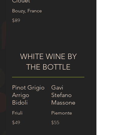
Clouet
Bouzy, France
$89
WHITE WINE BY
THE BOTTLE
Pinot Grigio
Gavi
Arrigo
Stefano
Bidoli
Massone
Friuli
Piemonte
$49
$55