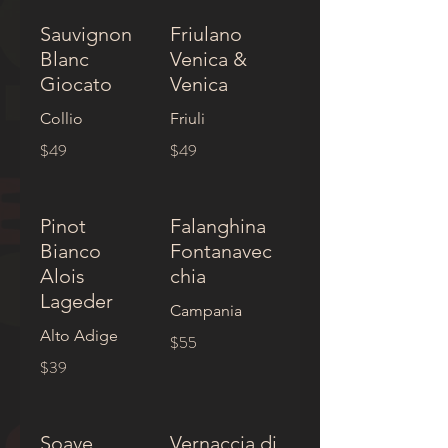
Sauvignon
Friulano
Blanc
Venica &
Giocato
Venica
Collio
Friuli
$49
$49
Pinot
Falanghina
Bianco
Fontanavec
Alois
chia
Lageder
Campania
Alto Adige
$55
$39
Soave
Vernaccia di