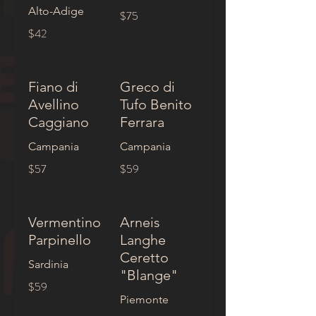
Alto-Adige
$75
$42
Fiano di
Greco di
Avellino
Tufo Benito
Caggiano
Ferrara
Campania
Campania
$57
$59
Vermentino
Arneis
Parpinello
Langhe
Ceretto
Sardinia
"Blange"
$59
Piemonte