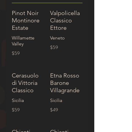
Pinot Noir
Valpolicella
Montinore
Classico
Estate
Ettore
Willamette
Veneto
Valley
$59
$59
Cerasuolo
Etna Rosso
di Vittoria
Barone
Classico
Villagrande
Sicilia
Sicilia
$59
$49