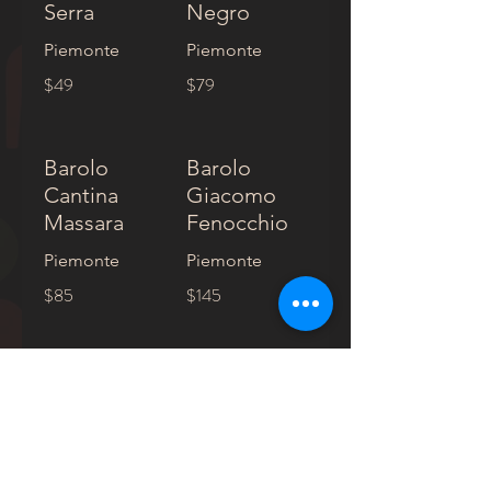
Serra
Negro
Piemonte
Piemonte
$49
$79
Barolo
Barolo
Cantina
Giacomo
Massara
Fenocchio
Piemonte
Piemonte
$85
$145
Barolo
Rosso del
Guido Porro
Veronese
L'Arco
Piemonte
Veneto
$125